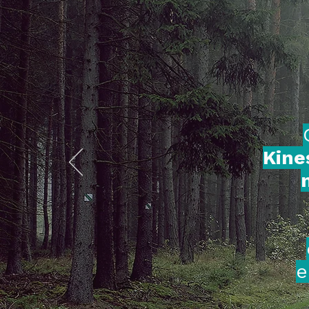
Kine
e