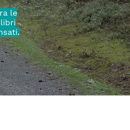
ra le
libri
sati.