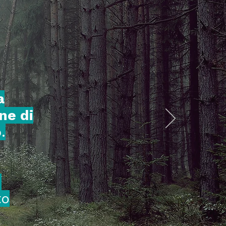
a
ne di
o
.
e
to