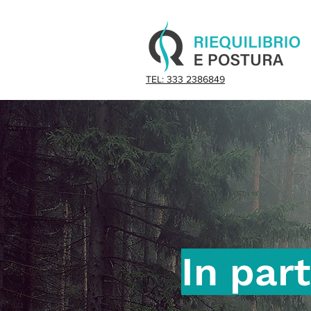
TEL: 333 2386849
In part